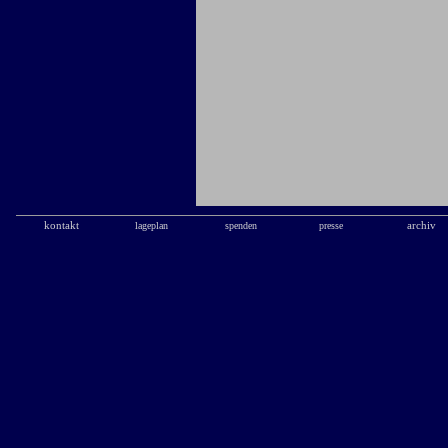
kontakt
lageplan
spenden
presse
archiv