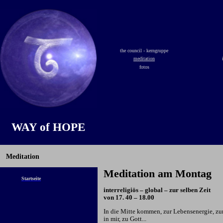
the council - kerngruppe
meditation
fotos
WAY of HOPE
Meditation
Meditation am Montag
Startseite
interreligiös – global – zur selben Zeit
von 17. 40 – 18.00
In die Mitte kommen, zur Lebensenergie, zum
in mir, zu Gott...